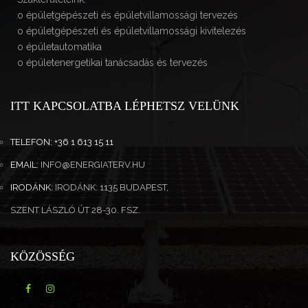
o épületgépészeti és épületvillamossági tervezés
o épületgépészeti és épületvillamossági kivitelezés
o épületautomatika
o épületenergetikai tanácsadás és tervezés
ITT KAPCSOLATBA LÉPHETSZ VELÜNK
TELEFON: +36 1 613 15 11
EMAIL:
INFO@ENERGIATERV.HU
IRODÁNK:
IRODÁNK: 1135 BUDAPEST,
SZENT LÁSZLÓ ÚT 28-30. FSZ.
KÖZÖSSÉG