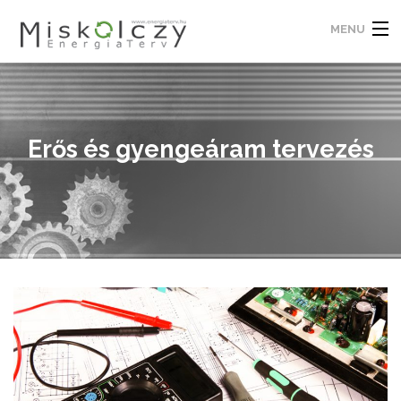
MENU
Lényeg
Rólunk
Erős és gyengeáram tervezés
Szolgáltatások
Képekben
Blog
Megtalálsz