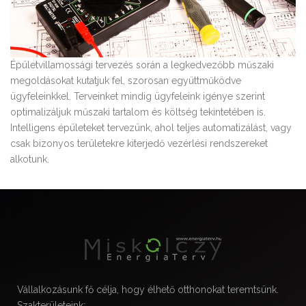
Épületvillamossági tervezés során a legkedvezőbb műszaki
megoldásokat kutatjuk fel, szorosan együttműködve
ügyfeleinkkel. Terveinket mindig ügyfeleink igénye szerint
optimalizáljuk műszaki tartalom és költség tekintetében is.
Intelligens épületeket tervezünk, ahol teljes automatizálást, vagy
csak bizonyos területekre kiterjedő vezérlési rendszereket
alkotunk.
Vállalkozásunk fő célja, hogy élhető otthonokat teremtsünk.
Szakterületeink: